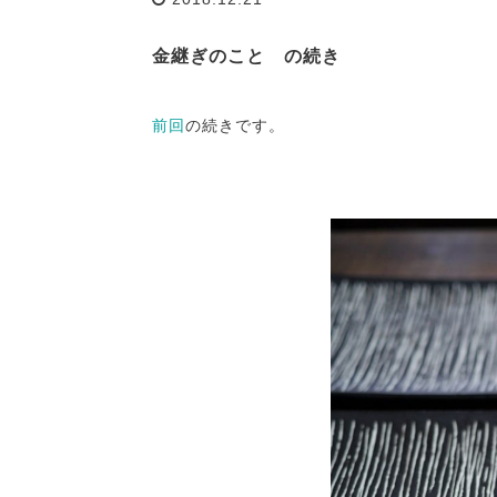
金継ぎのこと の続き
前回
の続きです。